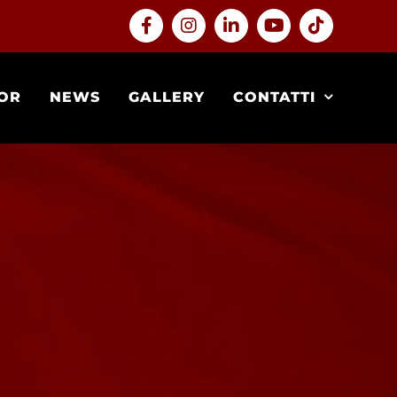
Facebook
Instagram
LinkedIn
YouTube
Tiktok
OR
NEWS
GALLERY
CONTATTI