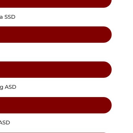
ia SSD
ung ASD
 ASD