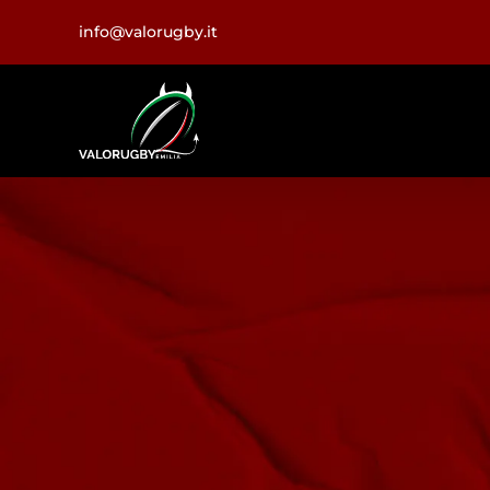
Salta
info@valorugby.it
al
contenuto