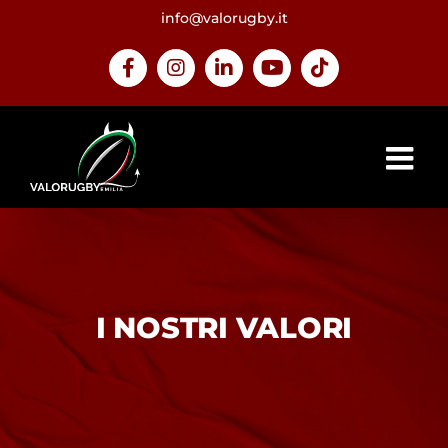
Salta
info@valorugby.it
al
contenuto
Facebook
Instagram
LinkedIn
YouTube
Tiktok
I NOSTRI VALORI