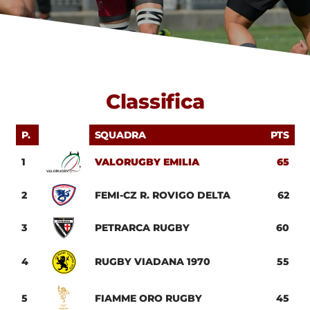
Classifica
P.
SQUADRA
PTS
1
VALORUGBY EMILIA
65
2
FEMI-CZ R. ROVIGO DELTA
62
3
PETRARCA RUGBY
60
4
RUGBY VIADANA 1970
55
5
FIAMME ORO RUGBY
45