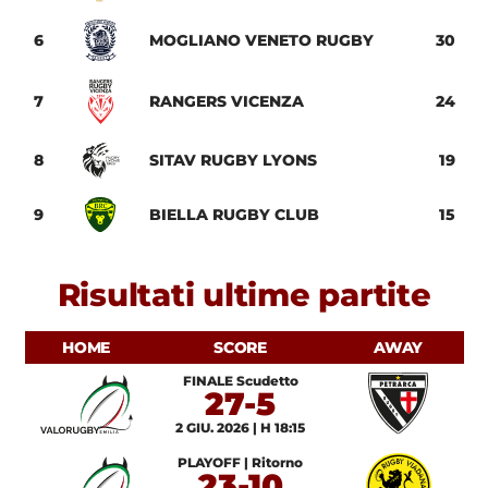
6
MOGLIANO VENETO RUGBY
30
7
RANGERS VICENZA
24
8
SITAV RUGBY LYONS
19
9
BIELLA RUGBY CLUB
15
Risultati ultime partite
HOME
SCORE
AWAY
FINALE Scudetto
27-5
2 GIU. 2026 | H 18:15
PLAYOFF | Ritorno
23-10