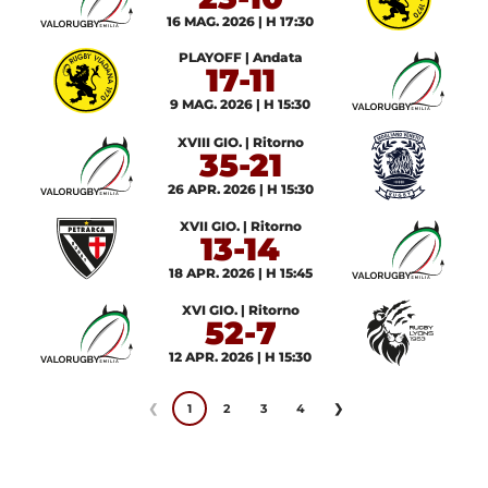
16 MAG. 2026 | H 17:30
PLAYOFF | Andata
17-11
9 MAG. 2026 | H 15:30
XVIII GIO. | Ritorno
35-21
26 APR. 2026 | H 15:30
XVII GIO. | Ritorno
13-14
18 APR. 2026 | H 15:45
XVI GIO. | Ritorno
52-7
12 APR. 2026 | H 15:30
❮
1
2
3
4
❯