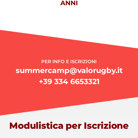
ANNI
PER INFO E ISCRIZIONI
summercamp@valorugby.it
+39 334 6653321
Modulistica per Iscrizione