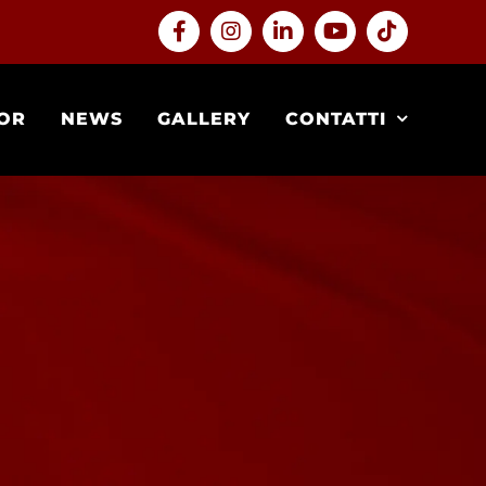
Facebook
Instagram
LinkedIn
YouTube
Tiktok
OR
NEWS
GALLERY
CONTATTI