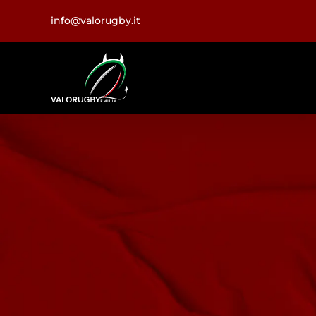
Salta
info@valorugby.it
al
contenuto