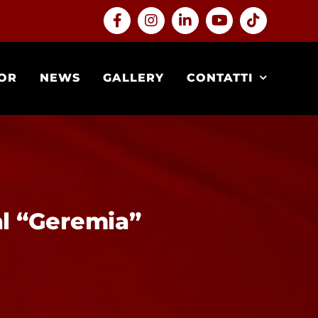
Facebook
Instagram
LinkedIn
YouTube
Tiktok
OR
NEWS
GALLERY
CONTATTI
al “Geremia”