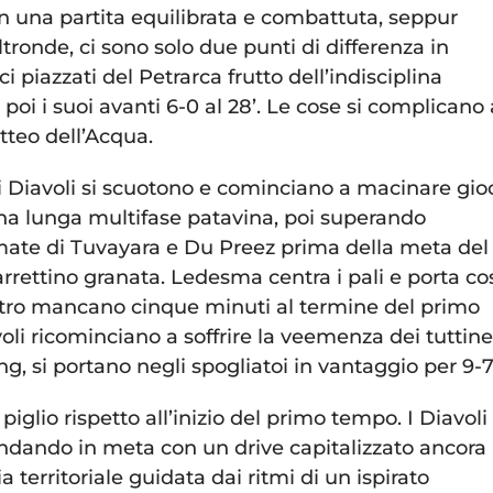
in una partita equilibrata e combattuta, seppur
tronde, ci sono solo due punti di differenza in
lci piazzati del Petrarca frutto dell’indisciplina
poi i suoi avanti 6-0 al 28’. Le cose si complicano 
atteo dell’Acqua.
i Diavoli si scuotono e cominciano a macinare gio
a lunga multifase patavina, poi superando
ate di Tuvayara e Du Preez prima della meta del
carrettino granata. Ledesma centra i pali e porta co
tro mancano cinque minuti al termine del primo
li ricominciano a soffrire la veemenza dei tuttine
ng, si portano negli spogliatoi in vantaggio per 9-7
piglio rispetto all’inizio del primo tempo. I Diavoli
andando in meta con un drive capitalizzato ancora
territoriale guidata dai ritmi di un ispirato