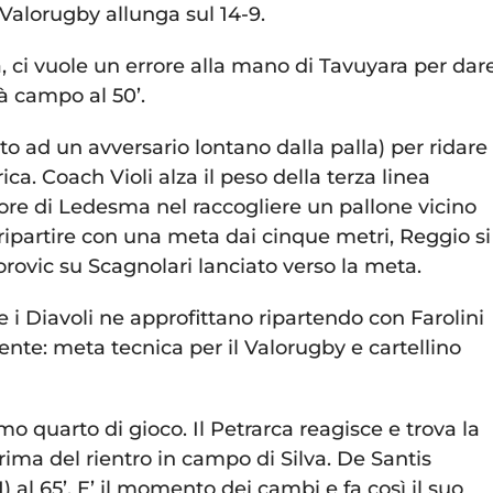
 Valorugby allunga sul 14-9.
a, ci vuole un errore alla mano di Tavuyara per dar
tà campo al 50’.
o ad un avversario lontano dalla palla) per ridare 
ca. Coach Violi alza il peso della terza linea
re di Ledesma nel raccogliere un pallone vicino
 ripartire con una meta dai cinque metri, Reggio si
rovic su Scagnolari lanciato verso la meta.
e i Diavoli ne approfittano ripartendo con Farolini
nte: meta tecnica per il Valorugby e cartellino
imo quarto di gioco. Il Petrarca reagisce e trova la
ma del rientro in campo di Silva. De Santis
1) al 65’. E’ il momento dei cambi e fa così il suo