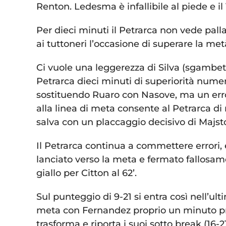
Renton. Ledesma è infallibile al piede e il
Per dieci minuti il Petrarca non vede pall
ai tuttoneri l’occasione di superare la me
Ci vuole una leggerezza di Silva (sgambett
Petrarca dieci minuti di superiorità numeri
sostituendo Ruaro con Nasove, ma un erro
alla linea di meta consente al Petrarca di
salva con un placcaggio decisivo di Majsto
Il Petrarca continua a commettere errori, 
lanciato verso la meta e fermato fallosame
giallo per Citton al 62’.
Sul punteggio di 9-21 si entra così nell’ult
meta con Fernandez proprio un minuto pri
trasforma e riporta i suoi sotto break (16-2