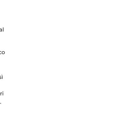
al
co
sì
ri
.