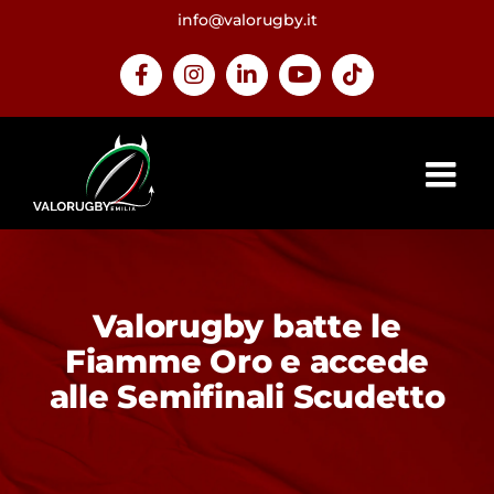
Salta
info@valorugby.it
al
contenuto
Facebook
Instagram
LinkedIn
YouTube
Tiktok
Valorugby batte le
Fiamme Oro e accede
alle Semifinali Scudetto