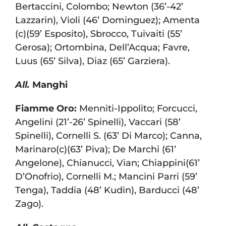
Bertaccini, Colombo; Newton (36’-42’
Lazzarin), Violi (46’ Dominguez); Amenta
(c)(59’ Esposito), Sbrocco, Tuivaiti (55’
Gerosa); Ortombina, Dell’Acqua; Favre,
Luus (65’ Silva), Diaz (65’ Garziera).
All.
Manghi
Fiamme Oro:
Menniti-Ippolito; Forcucci,
Angelini (21’-26’ Spinelli), Vaccari (58’
Spinelli), Cornelli S. (63’ Di Marco); Canna,
Marinaro(c)(63’ Piva); De Marchi (61’
Angelone), Chianucci, Vian; Chiappini(61’
D’Onofrio), Cornelli M.; Mancini Parri (59’
Tenga), Taddia (48’ Kudin), Barducci (48’
Zago).