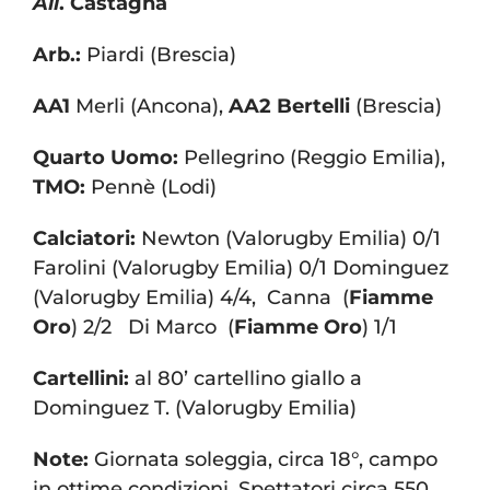
All
.
Castagna
Arb.
:
Piardi (Brescia)
AA1
Merli (Ancona),
AA2
Bertelli
(Brescia)
Quarto Uomo:
Pellegrino (Reggio Emilia),
TMO:
Pennè (Lodi)
Calciatori:
Newton (Valorugby Emilia) 0/1
Farolini (Valorugby Emilia) 0/1 Dominguez
(Valorugby Emilia) 4/4, Canna (
Fiamme
Oro
) 2/2 Di Marco (
Fiamme Oro
) 1/1
Cartellini:
al 80’ cartellino giallo a
Dominguez T. (Valorugby Emilia)
Note:
Giornata soleggia, circa 18°, campo
in ottime condizioni. Spettatori circa 550.