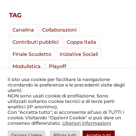
TAG
Canalina
Collaborazioni
Contributi pubblici
Coppa Italia
Finale Scudetto
Iniziative Sociali
Modulistica
Playoff
Soladria Serie A Élite
Stadio Mirabello
Il sito usa cookie per facilitare la navigazione
ricordando le preferenze e le precedenti visite degli
Summer Camp
Tornei Giovanili
utenti.
NON sono usati cookie di profilazione. Sono
utilizzati soltanto cookie tecnici e di terze parti
analitici (IP anonimo).
Con "Accetta tutto", si acconsente all'uso di TUTTI i
cookie. Visitando "Opzioni Cookie" si può dare un
consenso differenziato.
Ulteriori informazioni
© 2021 - 2026
Valorugby
Opzioni Cookie
Rifiuta tutti
Accetta tutti