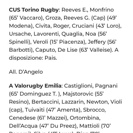
CUS Torino Rugby
: Reeves E., Monfrino
(65’ Vaccaro), Groza, Reeves G. (Cap) (49’
Modena), Civita, Roger, Cruciani (43’ Loro),
Ursache, Lavorenti, Quaglia, Noa (56’
Spinelli), Veroli (15’ Piacenza), Jeffery (56’
Barbotti), Caputo, De Lise (63’ Valleise). A
disposizione: Pais.
All. D’Angelo
A
Valorugby Emilia
: Castiglioni, Pagnani
(65’ Dominguez T. ), Majstorovic (55’
Resino), Bertaccini, Lazzarin, Newton, Violi
(cap), Tuivaiti (47’ Amenta), Sbrocco,
Cenedese (61’ Mazzei), Ortombina,
Dell’Acqua (47’ Du Preez), Mattioli (70’