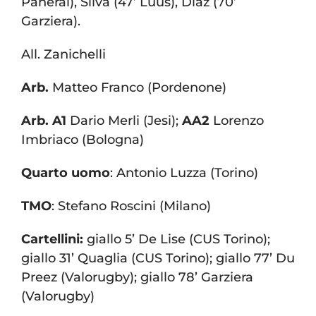
Panerai), Silva (47’ Luus), Diaz (70’
Garziera).
All. Zanichelli
Arb.
Matteo Franco (Pordenone)
Arb.
A1
Dario Merli (Jesi);
AA2
Lorenzo
Imbriaco (Bologna)
Quarto uomo
: Antonio Luzza (Torino)
TMO
: Stefano Roscini (Milano)
Cartellini:
giallo 5’ De Lise (CUS Torino);
giallo 31’ Quaglia (CUS Torino); giallo 77’ Du
Preez (Valorugby); giallo 78’ Garziera
(Valorugby)