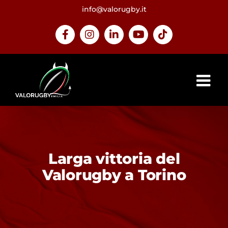
Salta
info@valorugby.it
al
contenuto
Facebook
Instagram
LinkedIn
YouTube
Tiktok
Larga vittoria del
Valorugby a Torino