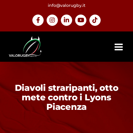
Salta
info@valorugby.it
al
contenuto
Facebook
Instagram
LinkedIn
YouTube
Tiktok
Diavoli straripanti, otto
mete contro i Lyons
Piacenza