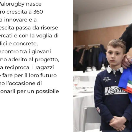
 Valorugby nasce
oro crescita a 360
a innovare e a
scita passa da risorse
cati e con la voglia di
ici e concrete,
ncontro tra i giovani
no aderito al progetto,
 reciproca. I ragazzi
are per il loro futuro
o l’occasione di
onarli per un possibile