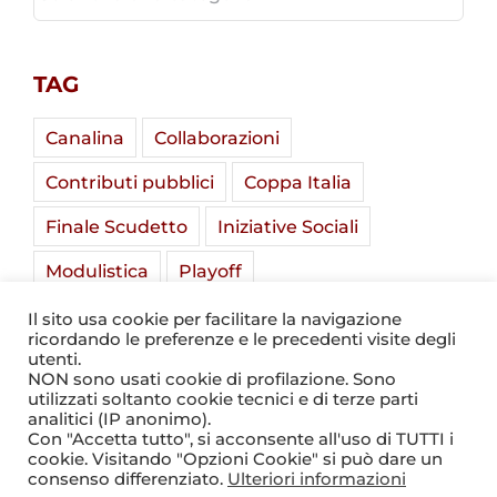
TAG
Canalina
Collaborazioni
Contributi pubblici
Coppa Italia
Finale Scudetto
Iniziative Sociali
Modulistica
Playoff
Soladria Serie A Élite
Stadio Mirabello
Il sito usa cookie per facilitare la navigazione
ricordando le preferenze e le precedenti visite degli
Summer Camp
Tornei Giovanili
utenti.
NON sono usati cookie di profilazione. Sono
utilizzati soltanto cookie tecnici e di terze parti
analitici (IP anonimo).
Con "Accetta tutto", si acconsente all'uso di TUTTI i
cookie. Visitando "Opzioni Cookie" si può dare un
consenso differenziato.
Ulteriori informazioni
© 2021 - 2026
Valorugby