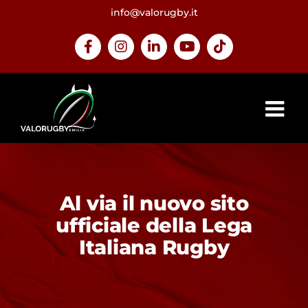
Salta
info@valorugby.it
al
contenuto
Facebook
Instagram
LinkedIn
YouTube
Tiktok
Al via il nuovo sito
ufficiale della Lega
Italiana Rugby