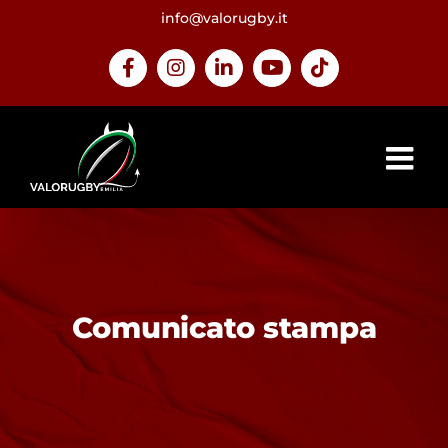
Salta
info@valorugby.it
al
contenuto
Facebook
Instagram
LinkedIn
YouTube
Tiktok
Comunicato stampa