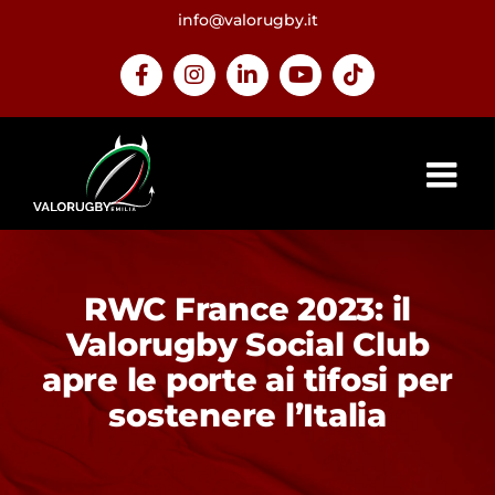
Salta
info@valorugby.it
al
contenuto
Facebook
Instagram
LinkedIn
YouTube
Tiktok
RWC France 2023: il
Valorugby Social Club
apre le porte ai tifosi per
sostenere l’Italia