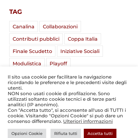
TAG
Canalina
Collaborazioni
Contributi pubblici
Coppa Italia
Finale Scudetto
Iniziative Sociali
Modulistica
Playoff
Soladria Serie A Élite
Stadio Mirabello
Il sito usa cookie per facilitare la navigazione
ricordando le preferenze e le precedenti visite degli
Summer Camp
Tornei Giovanili
utenti.
NON sono usati cookie di profilazione. Sono
utilizzati soltanto cookie tecnici e di terze parti
analitici (IP anonimo).
Con "Accetta tutto", si acconsente all'uso di TUTTI i
cookie. Visitando "Opzioni Cookie" si può dare un
consenso differenziato.
Ulteriori informazioni
© 2021 - 2026
Valorugby
Opzioni Cookie
Rifiuta tutti
Accetta tutti