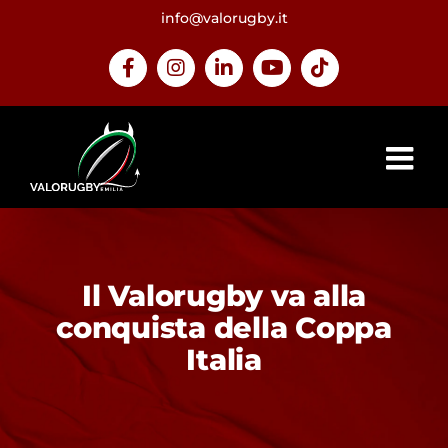
Salta
info@valorugby.it
al
contenuto
Facebook
Instagram
LinkedIn
YouTube
Tiktok
Il Valorugby va alla
conquista della Coppa
Italia