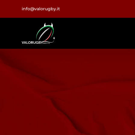
Salta
info@valorugby.it
al
contenuto