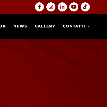
Facebook
Instagram
LinkedIn
YouTube
Tiktok
OR
NEWS
GALLERY
CONTATTI