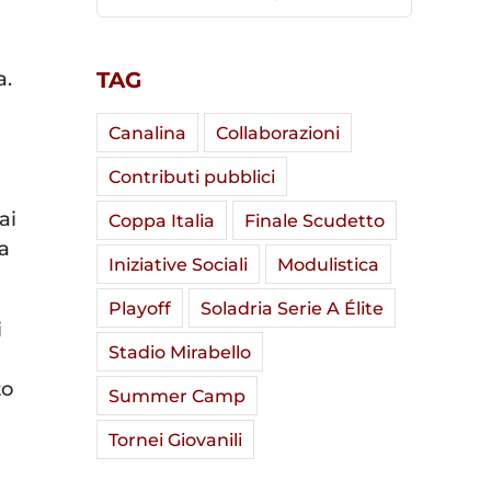
a.
TAG
Canalina
Collaborazioni
Contributi pubblici
ai
Coppa Italia
Finale Scudetto
a
Iniziative Sociali
Modulistica
Playoff
Soladria Serie A Élite
i
Stadio Mirabello
to
Summer Camp
Tornei Giovanili