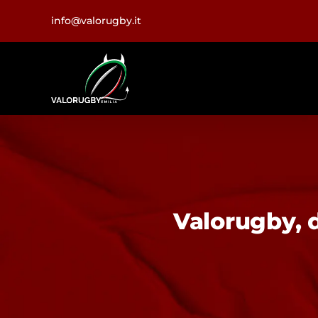
Salta
info@valorugby.it
al
contenuto
Valorugby, d