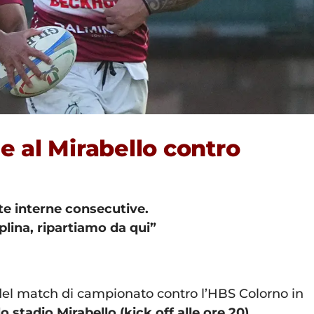
e al Mirabello contro
tte interne consecutive.
plina, ripartiamo da qui”
 del match di campionato contro l’HBS Colorno in
 stadio Mirabello (kick off alle ore 20).