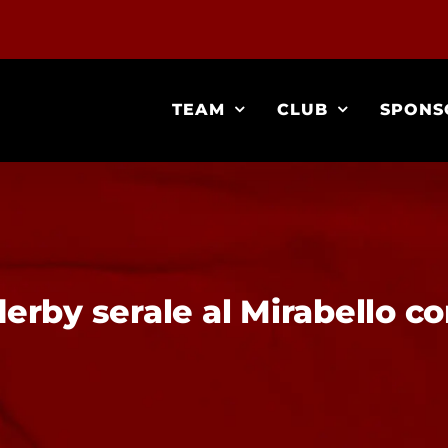
TEAM
CLUB
SPONS
erby serale al Mirabello c