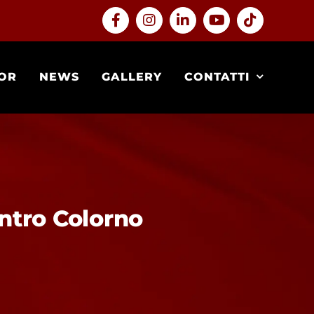
Facebook
Instagram
LinkedIn
YouTube
Tiktok
OR
NEWS
GALLERY
CONTATTI
ontro Colorno