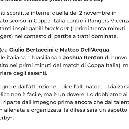
nti sconfitte interne: quella del 2 novembre in
to scorso in Coppa Italia contro i Rangers Vicenz
tanti inspiegabili
black out
(i primi trenta minuti
gers) nel contesto di partite a tratti dominate.
 (da
Giulio Bertaccini
e
Matteo Dell’Acqua
e italiana e brasiliana a
Joshua Renton
di nuovo 
ito nei primi minuti del match di Coppa Italia), m
lare degli assenti.
egno e dall’attenzione – dice l’allenatore – Rialzars
lico non è facile, ma è un dovere. Lo dobbiamo ai
. Si riparte dall’impegno prima ancora che dal talen
 allenata e organizzata, la difesa sarà un aspetto
rby».