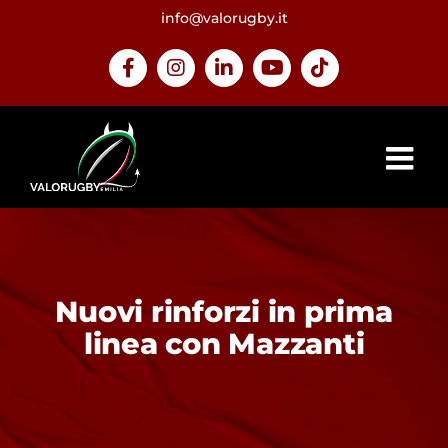
Salta
info@valorugby.it
al
contenuto
Facebook
Instagram
LinkedIn
YouTube
Tiktok
Nuovi rinforzi in prima
linea con Mazzanti