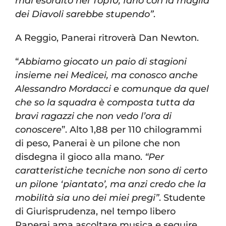
mai esordito nel Top10, farlo con la maglia
dei Diavoli sarebbe stupendo”
.
A Reggio, Panerai ritroverà Dan Newton.
“
Abbiamo giocato un paio di stagioni
insieme nei Medicei, ma conosco anche
Alessandro Mordacci e comunque da quel
che so la squadra è composta tutta da
bravi ragazzi che non vedo l’ora di
conoscere
”. Alto 1,88 per 110 chilogrammi
di peso, Panerai è un pilone che non
disdegna il gioco alla mano.
“Per
caratteristiche tecniche non sono di certo
un pilone ‘piantato’, ma anzi credo che la
mobilità sia uno dei miei pregi”
. Studente
di Giurisprudenza, nel tempo libero
Panerai ama ascoltare musica e seguire