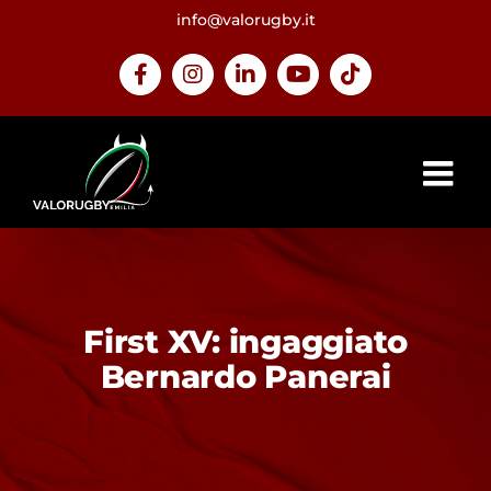
Salta
info@valorugby.it
al
contenuto
Facebook
Instagram
LinkedIn
YouTube
Tiktok
First XV: ingaggiato
Bernardo Panerai