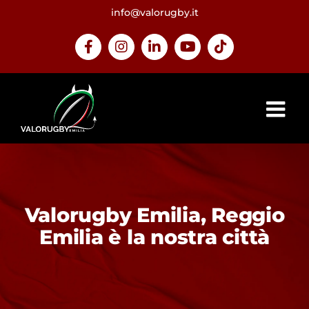
Salta
info@valorugby.it
al
contenuto
Facebook
Instagram
LinkedIn
YouTube
Tiktok
Valorugby Emilia, Reggio
Emilia è la nostra città