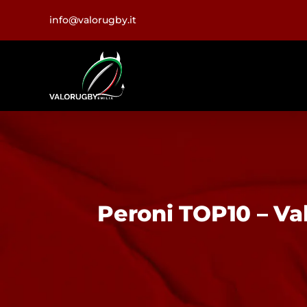
Salta
info@valorugby.it
al
contenuto
Peroni TOP10 – Va