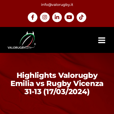
Salta
info@valorugby.it
al
contenuto
Facebook
Instagram
LinkedIn
YouTube
Tiktok
Highlights Valorugby
Emilia vs Rugby Vicenza
31-13 (17/03/2024)