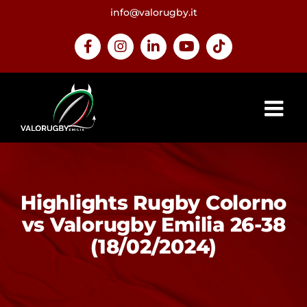
Salta
info@valorugby.it
al
contenuto
Facebook
Instagram
LinkedIn
YouTube
Tiktok
Highlights Rugby Colorno
vs Valorugby Emilia 26-38
(18/02/2024)