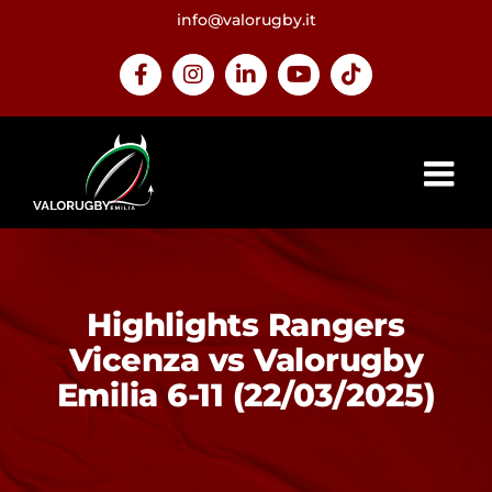
Salta
info@valorugby.it
al
contenuto
Facebook
Instagram
LinkedIn
YouTube
Tiktok
Highlights Rangers
Vicenza vs Valorugby
Emilia 6-11 (22/03/2025)