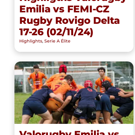
Emilia vs FEMI-CZ
Rugby Rovigo Delta
17-26 (02/11/24)
Highlights
,
Serie A Élite
Valorugby Emilia vs Imola
Rugby del 20/10/24
Valorugby Emilia vs