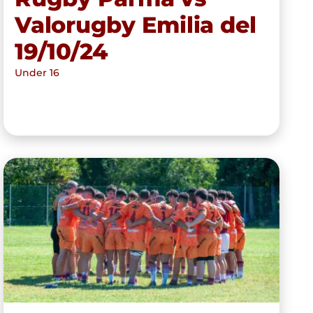
Valorugby Emilia del
19/10/24
Under 16
Valorugby Emilia vs
Scandicci Rugby del
29/08/2024