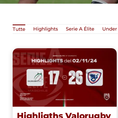
Highlights
Serie A Élite
Under 
Tutte
Highligths Valorugby Emilia
vs FEMI-CZ Rugby Rovigo
Delta 17-26 (02/11/24)
Highligths Valorugby