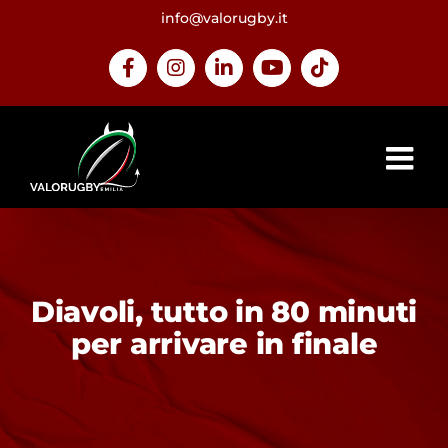
Salta
info@valorugby.it
al
contenuto
Facebook
Instagram
LinkedIn
YouTube
Tiktok
Diavoli, tutto in 80 minuti
per arrivare in finale