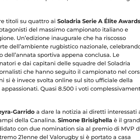
e titoli su quattro ai
Soladria Serie A Élite Award
protagonisti del massimo campionato italiano e
agione. Un’edizione inaugurale che ha riscosso
rte dell’ambiente rugbistico nazionale, celebrand
orso dell’annata sportiva appena conclusa. Le
atori e dai capitani delle squadre del Soladria
 giornalisti che hanno seguito il campionato nel cor
i si è invece svolta online sul sito ufficiale della
e appassionati. Quasi 8.500 i voti complessivamen
yra-Garrido
a dare la notizia ai diretti interessati 
ampi della Canalina.
Simone Brisighella
è il gran
ndidato con due nomination sia al premio di MVP d
stremo 21enne del Valorugby si è portato a casa