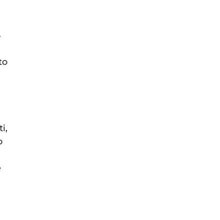
5
to
i,
o
é