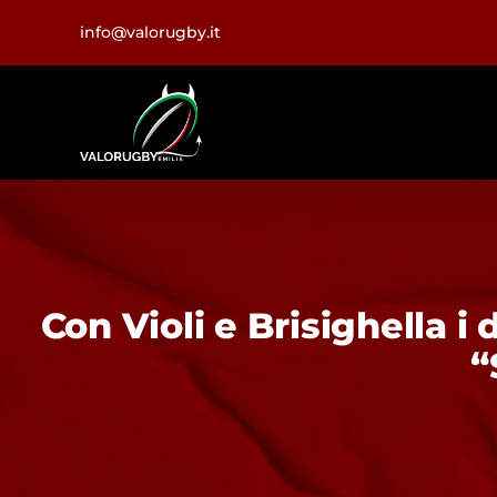
Salta
info@valorugby.it
al
contenuto
Con Violi e Brisighella i
“