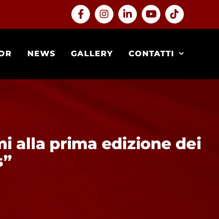
Facebook
Instagram
LinkedIn
YouTube
Tiktok
OR
NEWS
GALLERY
CONTATTI
mi alla prima edizione dei
s”