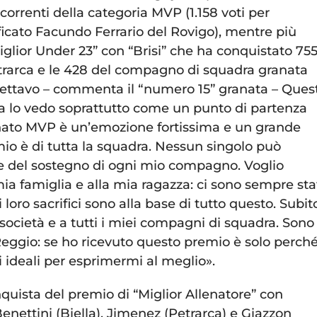
correnti della categoria MVP (1.158 voti per
ificato Facundo Ferrario del Rovigo), mentre più
iglior Under 23” con “Brisi” che ha conquistato 75
etrarca e le 428 del compagno di squadra granata
pettavo – commenta il “numero 15” granata – Ques
a lo vedo soprattutto come un punto di partenza
inato MVP è un’emozione fortissima e un grande
io è di tutta la squadra. Nessun singolo può
cio e del sostegno di ogni mio compagno. Voglio
ia famiglia e alla mia ragazza: ci sono sempre stat
ro sacrifici sono alla base di tutto questo. Subit
società e a tutti i miei compagni di squadra. Sono
a Reggio: se ho ricevuto questo premio è solo perch
 ideali per esprimermi al meglio».
quista del premio di “Miglior Allenatore” con
enettini (Biella), Jimenez (Petrarca) e Giazzon