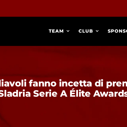
TEAM
CLUB
SPONS
 diavoli fanno incetta di pre
Sladria Serie A Élite Award