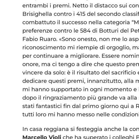
entrambi i premi. Netto il distacco sui con
Brisighella contro i 415 del secondo class
combattuto il successo nella categoria “M
preferenze contro le 584 di Botturi del P
Fabio Ruaro. «Sono onesto, non me lo as
riconoscimento mi riempie di orgoglio, m
per continuare a migliorare. Essere nom
onore, ma ci tengo a dire che questo prem
vincere da solo: è il risultato del sacrifi
dedicare questi premi, innanzitutto, alla m
mi hanno supportato in ogni momento e i lo
dopo il ringraziamento più grande va alla 
stati fantastici fin dal primo giorno qui 
tutti loro mi hanno messo nelle condizioni
In casa reggiana si festeggia anche la con
Marcello Violi
che ha superato i colleghi B