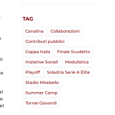
s
TAG
Canalina
Collaborazioni
o
Contributi pubblici
Coppa Italia
Finale Scudetto
so
Iniziative Sociali
Modulistica
Playoff
Soladria Serie A Élite
te
Stadio Mirabello
al
Summer Camp
de
Tornei Giovanili
el