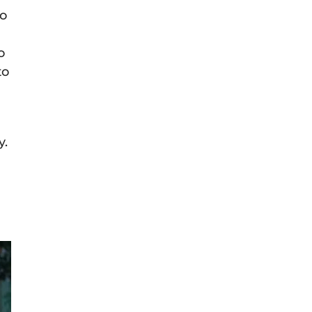
so
o
to
y.