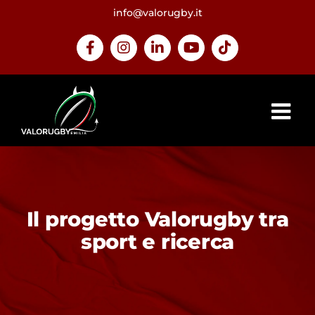
Salta
info@valorugby.it
al
contenuto
Facebook
Instagram
LinkedIn
YouTube
Tiktok
Il progetto Valorugby tra
sport e ricerca