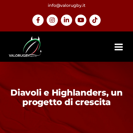
Salta
info@valorugby.it
al
contenuto
Facebook
Instagram
LinkedIn
YouTube
Tiktok
Diavoli e Highlanders, un
progetto di crescita